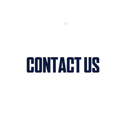
C
O
N
T
A
C
T
U
S
C
O
N
T
A
C
T
U
S